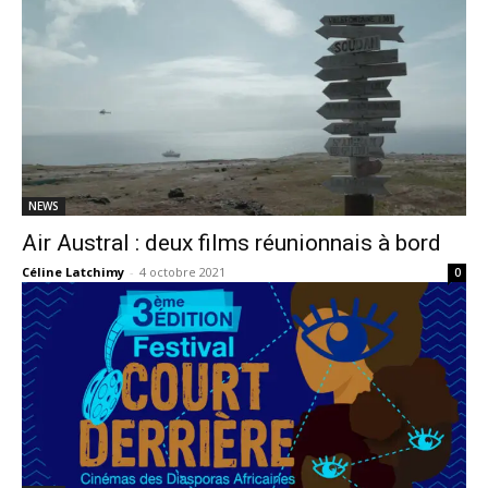
NEWS
Air Austral : deux films réunionnais à bord
Céline Latchimy
-
4 octobre 2021
0