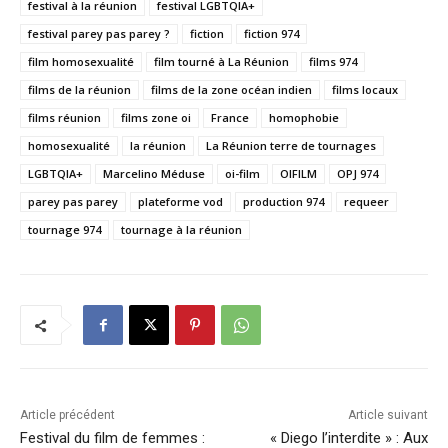
festival à la réunion
festival LGBTQIA+
festival parey pas parey ?
fiction
fiction 974
film homosexualité
film tourné à La Réunion
films 974
films de la réunion
films de la zone océan indien
films locaux
films réunion
films zone oi
France
homophobie
homosexualité
la réunion
La Réunion terre de tournages
LGBTQIA+
Marcelino Méduse
oi-film
OIFILM
OPJ 974
parey pas parey
plateforme vod
production 974
requeer
tournage 974
tournage à la réunion
Article précédent
Article suivant
Festival du film de femmes :
« Diego l’interdite » : Aux