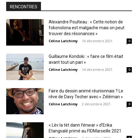
RENCONTRES
Alexandre Poulteau : « Cette notion de
fokonolona est malgache mais on peut
trouver des résonances »
Céline Latchimy
-
16 décembre 2021
0
Guillaume Kondoki : « faire ce film était
avant tout un pari »
Céline Latchimy
-
14 décembre 2021
0
Faire du dessin animé réunionnais ? Le
rêve de Davy Techer avec « Zéléman »
Céline Latchimy
-
2 décembre 2021
0
« Lèv la tèt dann fénwar » d’Erika
Etangsalé primé au FIDMarseille 2021