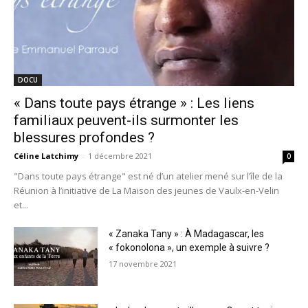
DOCU
« Dans toute pays étrange » : Les liens
familiaux peuvent-ils surmonter les
blessures profondes ?
Céline Latchimy
-
1 décembre 2021
0
"Dans toute pays étrange" est né d’un atelier mené sur l’île de la
Réunion à l’initiative de La Maison des jeunes de Vaulx-en-Velin
et...
« Zanaka Tany » : À Madagascar, les
« fokonolona », un exemple à suivre ?
17 novembre 2021