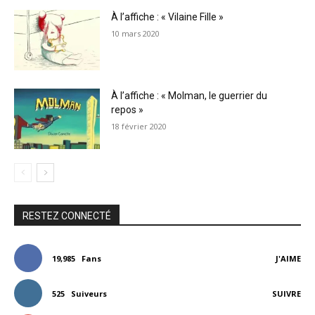
À l’affiche : « Vilaine Fille »
10 mars 2020
À l’affiche : « Molman, le guerrier du
repos »
18 février 2020
RESTEZ CONNECTÉ
19,985
Fans
J'AIME
525
Suiveurs
SUIVRE