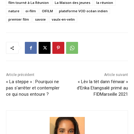
film tourné à La Réunion
La Maison des jeunes
la réunion
nature
oi-film
OIFILM
plateforme VOD océan indien
premier film
savoie
vaulx-en-velin
Article précédent
Article suivant
« La steppe » : Pourquoi ne
« Lèv la tèt dann fénwar »
pas s’arrêter et contempler
d’Erika Etangsalé primé au
ce qui nous entoure ?
FIDMarseille 2021