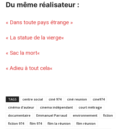
Du même réalisateur :
« Dans toute pays étrange »
«
La statue de la vierge
«
«
Sac la mort
«
«
Adieu à tout cela
«
TAGS
centre social
ciné 974
ciné reunion
cine974
cinéma d'auteur
cinema indépendant
court métrage
documentaire
Emmanuel Parraud
environnement
fiction
fiction 974
film 974
film la réunion
film réunion