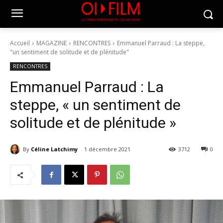
Accueil
MAGAZINE
RENCONTRES
Emmanuel Parraud : La steppe,
"un sentiment de solitude et de plénitude"
RENCONTRES
Emmanuel Parraud : La
steppe, « un sentiment de
solitude et de plénitude »
By
Céline Latchimy
1 décembre 2021
3712
0