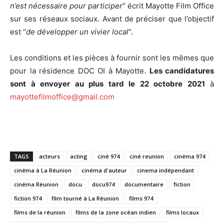
n’est nécessaire pour participer
” écrit Mayotte Film Office
sur ses réseaux sociaux. Avant de préciser que l’objectif
est “
de développer un vivier local
”.
Les conditions et les pièces à fournir sont les mêmes que
pour la résidence DOC OI à Mayotte.
Les candidatures
sont à envoyer au plus tard le 22 octobre 2021
à
mayottefilmoffice@gmail.com
TAGS
acteurs
acting
ciné 974
ciné reunion
cinéma 974
cinéma à La Réunion
cinéma d'auteur
cinema indépendant
cinéma Réunion
docu
docu974
documentaire
fiction
fiction 974
film tourné à La Réunion
films 974
films de la réunion
films de la zone océan indien
films locaux