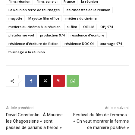
films réunion
films zone oi
France
la réunion
La Réunion terre de tournages
les cinéastes de la réunion
mayotte
Mayotte film office
métiers du cinéma
métiers du cinéma à la réunion
oi-film
OIFILM
OPJ 974
plateforme vod
production 974
résidence d'écriture
résidence d'écriture de fiction
résidence DOC OI
tournage 974
tournage à la réunion
Article précédent
Article suivant
David Constantin : À Maurice,
Festival du film de femmes :
les Chagossiens « sont
« On veut montrer la femme
passés de pariahs à héros »
de manière positive »