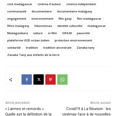
ciné madagascar
cinéma d'auteur
cinema indépendant
communauté
documentaire
documentaire malagasy
engagement
environnement
film gasy
film madagascar
films malagasy
fokonolonas
identité culturelle
madagascar
Madagasikara
nature
oi-film
OIFILM
pauvreté
plateforme VOD océan indien
protection environnement
solidarité
tradition
tradition ancestrale
Zanaka tany
Zanaka Tany aux enfants de la terre
Article précédent
Article suivant
« Larmes et remords » :
Covid19 à La Réunion : les
Quelle est la définition de la
cinémas face à de nouvelles