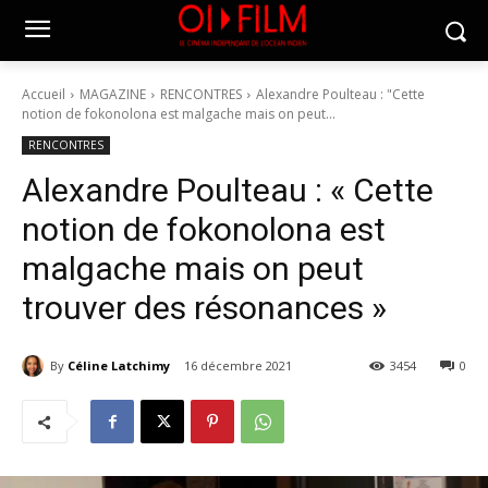
Accueil
MAGAZINE
RENCONTRES
Alexandre Poulteau : "Cette
notion de fokonolona est malgache mais on peut...
RENCONTRES
Alexandre Poulteau : « Cette
notion de fokonolona est
malgache mais on peut
trouver des résonances »
By
Céline Latchimy
16 décembre 2021
3454
0