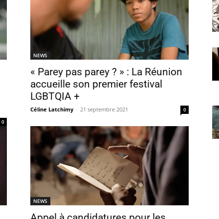
NEWS
« Parey pas parey ? » : La Réunion
accueille son premier festival
LGBTQIA +
Céline Latchimy
-
21 septembre 2021
0
0
NEWS
Appel à candidatures pour les