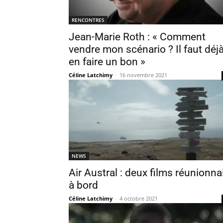
RENCONTRES
Jean-Marie Roth : « Comment
vendre mon scénario ? Il faut déj
en faire un bon »
Céline Latchimy
-
16 novembre 2021
NEWS
Air Austral : deux films réunionna
à bord
Céline Latchimy
-
4 octobre 2021