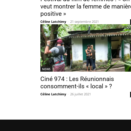
veut montrer la femme de manièr
positive »
Céline Latchimy
-
21 septembre 2021
NEWS
Ciné 974 : Les Réunionnais
consomment-ils « local » ?
Céline Latchimy
-
26 juillet 2021