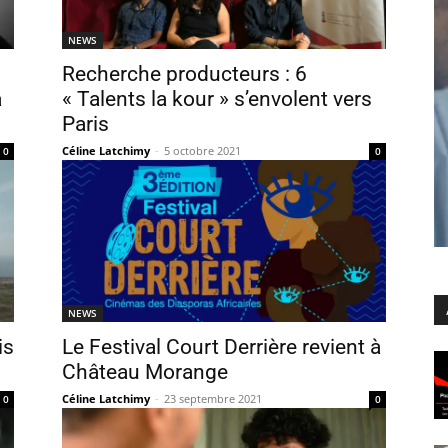
NEWS
Recherche producteurs : 6
à
« Talents la kour » s’envolent vers
Paris
Céline Latchimy
-
5 octobre 2021
0
0
NEWS
is
Le Festival Court Derrière revient à
Château Morange
Céline Latchimy
-
23 septembre 2021
0
0