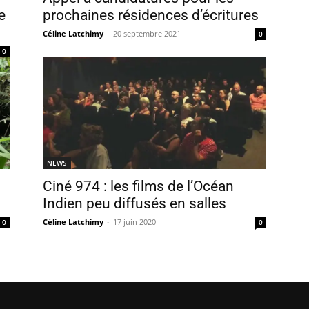
e
prochaines résidences d’écritures
Céline Latchimy
-
20 septembre 2021
0
0
NEWS
Ciné 974 : les films de l’Océan
Indien peu diffusés en salles
Céline Latchimy
-
17 juin 2020
0
0