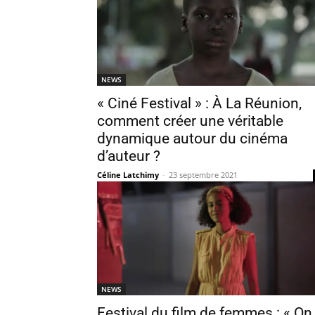
NEWS
« Ciné Festival » : À La Réunion,
comment créer une véritable
dynamique autour du cinéma
d’auteur ?
Céline Latchimy
-
23 septembre 2021
NEWS
Festival du film de femmes : « On