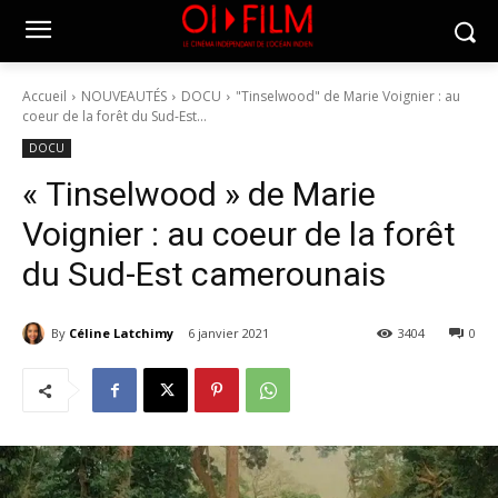
Accueil
NOUVEAUTÉS
DOCU
"Tinselwood" de Marie Voignier : au
coeur de la forêt du Sud-Est...
DOCU
« Tinselwood » de Marie
Voignier : au coeur de la forêt
du Sud-Est camerounais
By
Céline Latchimy
6 janvier 2021
3404
0