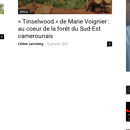
DOCU
« Tinselwood » de Marie Voignier :
au coeur de la forêt du Sud-Est
camerounais
0
Céline Latchimy
-
6 janvier 2021
0