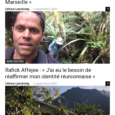
Marseille »
Céline Latchimy
-
7 septembre 2021
0
RENCONTRES
Rafick Affejee : « J’ai eu le besoin de
réaffirmer mon identité réunionnaise »
Céline Latchimy
-
1 septembre 2021
0