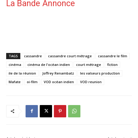
La Bande Annonce
TAGS
cassandre
cassandre court métrage
cassandre le film
cinéma
cinéma de l'océan indien
court métrage
fiction
ile de la réunion
Joffrey Renambatz
les valseurs production
Mafate
oi-film
VOD océan indien
VOD reunion