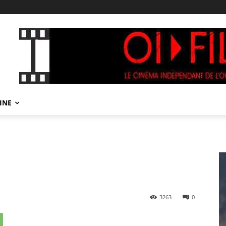
INE
3263
0