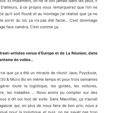
ux. Et finalement, on ne le voit jamais dans les yeux, il
 D’ailleurs, à ce propos vous remarquerez que l’on ne
e qu’il soit flouté et au montage j’ai réalisé que ça ne
le sortir du lot, ça n’a pas été facile… C’est dommage
age face caméra. C’est comme ça.
street-artistes venus d’Europe et de La Réunion, dans
antaine de voiles…
parce que ça a été un miracle de réunir Jace, Psyckoze,
Bo130 & Micro Bo en même temps et pour trois semaines
érer toute la logistique, les guides, les voitures,
ture, les maladies … Nous avons pu compter sur des
s a dit oui tout de suite. Sans Mauvillac, ça n’aurait
agascar qui, en plus de nous faire de bon prix, nous a
liqué pour la logistique et puis, on ne savait pas trop