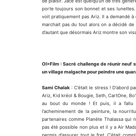
de plaisir. Jace est quelqu’un de très génére
porte toujours son bonnet et ses lunettes.
voit pratiquement pas Ariz. Il a demandé à c
marchait pas du tout alors on a décidé de 
d’autant que désormais Ariz montre son vis
OI>Film : Sacré challenge de réunir neuf 
un village malgache pour peindre une quar
Sami Chalak
: C’était le stress ! D’abord 
Ariz, Kid kréol & Bougie, Seth, CartOne, 
au bout du monde ! Et puis, il a fallu g
l’acheminement de la peinture, la nourri
partenaires comme Planète Thalassa qui nou
pas été possible non plus et il y a Air Mad
permis d’assurer tout le fret. C’était comp