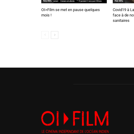
NEWS
NEWS
OI>Film se met en pause quelques
Covid19 à La
mois !
face à de n
sanitaires