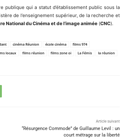
e publique qui a statut d’établissement public sous la
nistère de l’enseignement supérieur, de la recherche et
re National du Cinéma et de l’image animée
(
CNC
).
dant
cinéma Réunion
école cinéma
films 974
lms locaux
films réunion
films zone oi
La Fémis
la réunion
Article suivant
“Résurgence Commode” de Guillaume Levil : un
court métrage sur la liberté