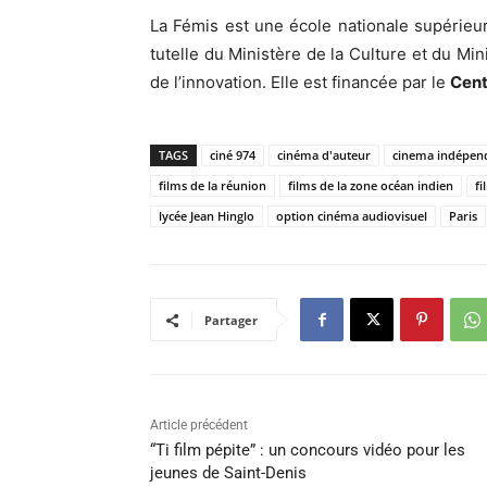
La Fémis est une école nationale supérieur
tutelle du Ministère de la Culture et du Mi
de l’innovation. Elle est financée par le
Cent
TAGS
ciné 974
cinéma d'auteur
cinema indépen
films de la réunion
films de la zone océan indien
fi
lycée Jean Hinglo
option cinéma audiovisuel
Paris
Partager
Article précédent
“Ti film pépite” : un concours vidéo pour les
jeunes de Saint-Denis