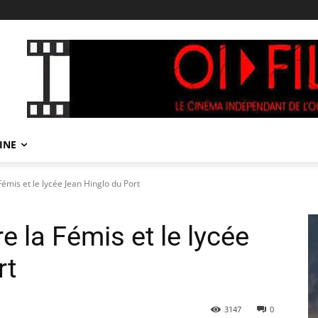
INE
Fémis et le lycée Jean Hinglo du Port
e la Fémis et le lycée
rt
3147
0