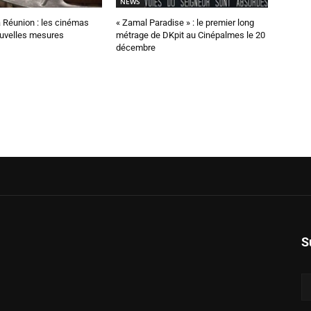
NEWS
 Réunion : les cinémas
« Zamal Paradise » : le premier long
ouvelles mesures
métrage de DKpit au Cinépalmes le 20
décembre
S