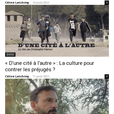
Céline Latchimy
-
16 août 2021
0
DOCU
« D’une cité à l’autre » : La culture pour
contrer les préjugés ?
Céline Latchimy
-
11 août 2021
0