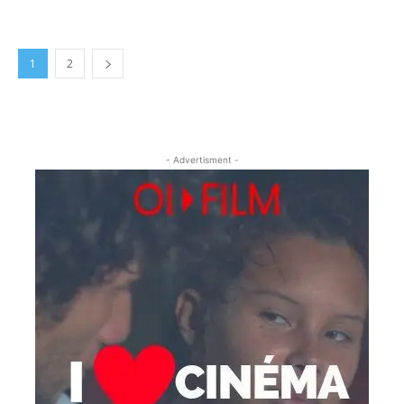
1
2
- Advertisment -