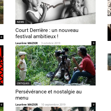
NEWS
Court Derrière : un nouveau
festival ambitieux !
0
Laurène MAZIER
-
3 octobre 2019
0
CRITIQUES
Persévérance et nostalgie au
menu
Laurène MAZIER
-
10 septembre 2019
0
0