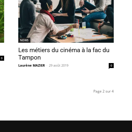
NEWS
Les métiers du cinéma à la fac du
Tampon
0
Laurène MAZIER
-
29 août 2019
0
Page 2 sur 4