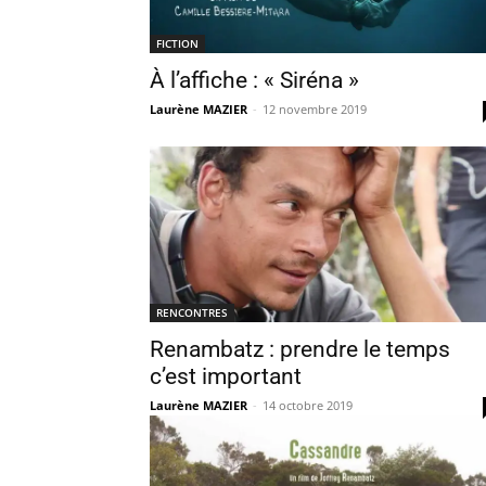
FICTION
À l’affiche : « Siréna »
Laurène MAZIER
-
12 novembre 2019
RENCONTRES
Renambatz : prendre le temps
c’est important
Laurène MAZIER
-
14 octobre 2019