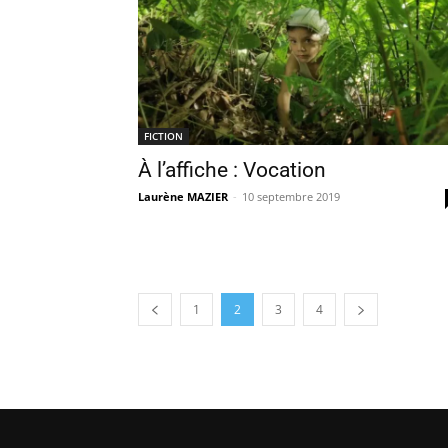
FICTION
À l’affiche : Vocation
Laurène MAZIER
-
10 septembre 2019
1
2
3
4