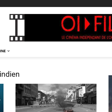
INE
indien