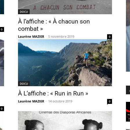
DOCU
À l’affiche : « À chacun son
combat »
0
Laurène MAZIER
-
5 novembre 2019
0
DOCU
À L’affiche : « Run in Run »
Laurène MAZIER
-
14 octobre 2019
0
0