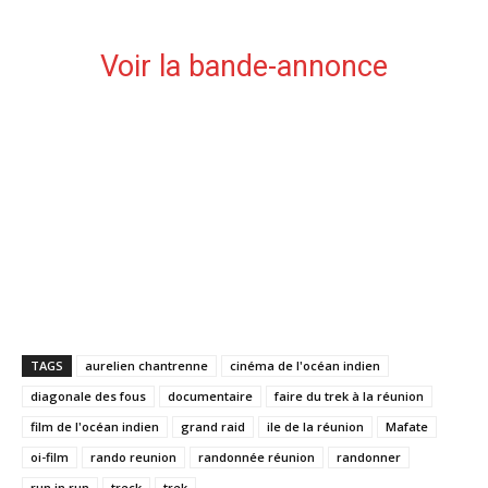
Voir la bande-annonce
TAGS
aurelien chantrenne
cinéma de l'océan indien
diagonale des fous
documentaire
faire du trek à la réunion
film de l'océan indien
grand raid
ile de la réunion
Mafate
oi-film
rando reunion
randonnée réunion
randonner
run in run
treck
trek