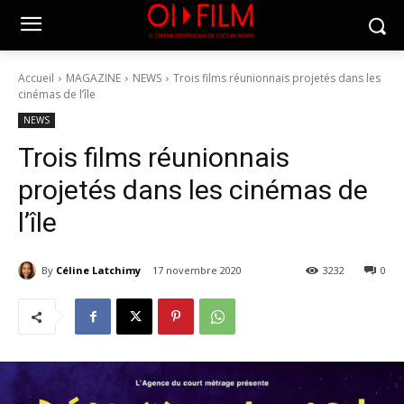
Accueil
MAGAZINE
NEWS
Trois films réunionnais projetés dans les
cinémas de l’île
NEWS
Trois films réunionnais
projetés dans les cinémas de
l’île
By
Céline Latchimy
17 novembre 2020
3232
0