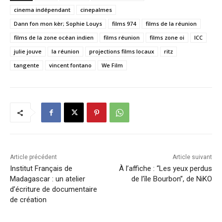
cinema indépendant
cinepalmes
Dann fon mon kèr; Sophie Louys
films 974
films de la réunion
films de la zone océan indien
films réunion
films zone oi
ICC
julie jouve
la réunion
projections films locaux
ritz
tangente
vincent fontano
We Film
Article précédent
Article suivant
Institut Français de
À l’affiche : “Les yeux perdus
Madagascar : un atelier
de l’île Bourbon”, de NiKO
d’écriture de documentaire
de création