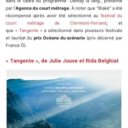
dans le cadre du programme “Démay la lang”, présenté
par l’
Agence du court métrage
. À noter que “Blaké” a été
récompensé après avoir été sélectionné au
festival du
court métrage de Clermont-Ferrand
, et
que
« Tangente »
a sélectionné dans plusieurs festivals
et lauréat du
prix Océans du scénario
(prix décerné par
France Ô).
« Tangente », de Julie Jouve et Rida Belghiat