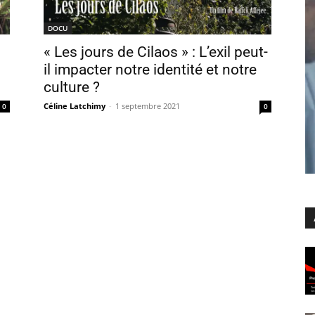
DOCU
« Les jours de Cilaos » : L’exil peut-
il impacter notre identité et notre
culture ?
Céline Latchimy
-
1 septembre 2021
0
0