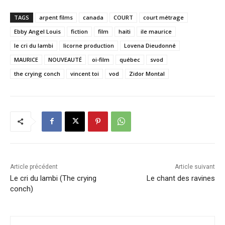
TAGS
arpent films
canada
COURT
court métrage
Ebby Angel Louis
fiction
film
haiti
ile maurice
le cri du lambi
licorne production
Lovena Dieudonné
MAURICE
NOUVEAUTÉ
oi-film
québec
svod
the crying conch
vincent toi
vod
Zidor Montal
Article précédent
Article suivant
Le cri du lambi (The crying
Le chant des ravines
conch)