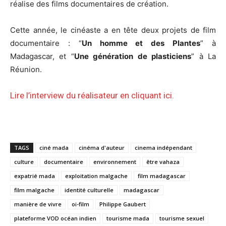
réalise des films documentaires de création.
Cette année, le cinéaste a en tête deux projets de film
documentaire : “
Un homme et des Plantes
” à
Madagascar, et “
Une génération de plasticiens
” à La
Réunion.
Lire
l’interview du réalisateur en cliquant ici
.
TAGS
ciné mada
cinéma d'auteur
cinema indépendant
culture
documentaire
environnement
être vahaza
expatrié mada
exploitation malgache
film madagascar
film malgache
identité culturelle
madagascar
manière de vivre
oi-film
Philippe Gaubert
plateforme VOD océan indien
tourisme mada
tourisme sexuel