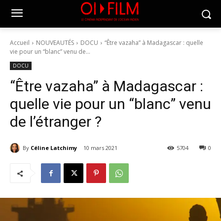
Accueil
NOUVEAUTÉS
DOCU
“Être vazaha” à Madagascar : quelle
vie pour un “blanc” venu de...
DOCU
“Être vazaha” à Madagascar :
quelle vie pour un “blanc” venu
de l’étranger ?
By
Céline Latchimy
10 mars 2021
5704
0