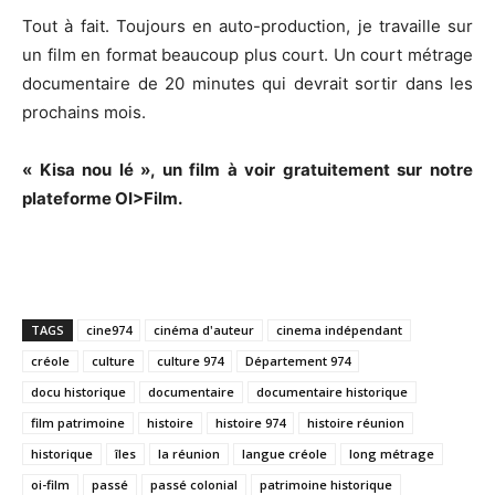
Tout à fait. Toujours en auto-production, je travaille sur
un film en format beaucoup plus court. Un court métrage
documentaire de 20 minutes qui devrait sortir dans les
prochains mois.
« Kisa nou lé », un film à voir gratuitement sur notre
plateforme OI>Film.
TAGS
cine974
cinéma d'auteur
cinema indépendant
créole
culture
culture 974
Département 974
docu historique
documentaire
documentaire historique
film patrimoine
histoire
histoire 974
histoire réunion
historique
îles
la réunion
langue créole
long métrage
oi-film
passé
passé colonial
patrimoine historique