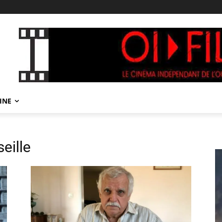
INE
eille