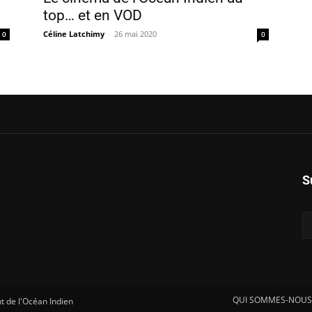
top… et en VOD
Céline Latchimy
-
26 mai 2020
0
0
S
QUI SOMMES-NOUS
 de l'Océan Indien