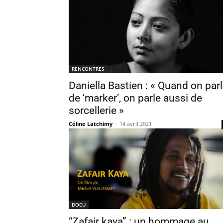
RENCONTRES
Daniella Bastien : « Quand on par
de ‘marker’, on parle aussi de
sorcellerie »
Céline Latchimy
-
14 avril 2021
DOCU
“Zafair kaya” : un hommage au