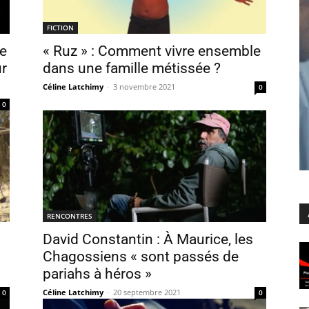
FICTION
de
« Ruz » : Comment vivre ensemble
ur
dans une famille métissée ?
Céline Latchimy
-
3 novembre 2021
0
0
RENCONTRES
David Constantin : À Maurice, les
Chagossiens « sont passés de
pariahs à héros »
Céline Latchimy
-
20 septembre 2021
0
0