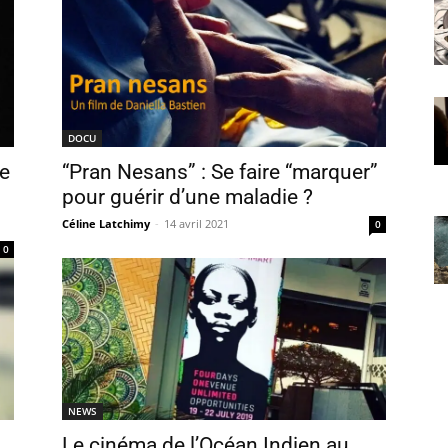
DOCU
le
“Pran Nesans” : Se faire “marquer”
pour guérir d’une maladie ?
Céline Latchimy
-
14 avril 2021
0
0
NEWS
Le cinéma de l’Océan Indien au