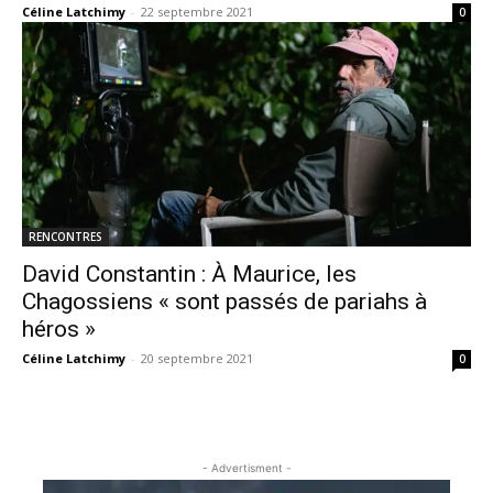
Céline Latchimy
-
22 septembre 2021
0
RENCONTRES
David Constantin : À Maurice, les
Chagossiens « sont passés de pariahs à
héros »
Céline Latchimy
-
20 septembre 2021
0
- Advertisment -