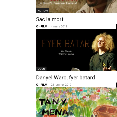
FICTION
Sac la mort
OI-FILM
-
4 mars 2019
DOCU
Danyel Waro, fyer batard
OI-FILM
-
28 janvier 2019