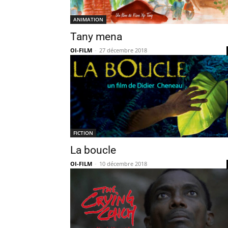
ANIMATION
Tany mena
OI-FILM
-
27 décembre 2018
FICTION
La boucle
OI-FILM
-
10 décembre 2018