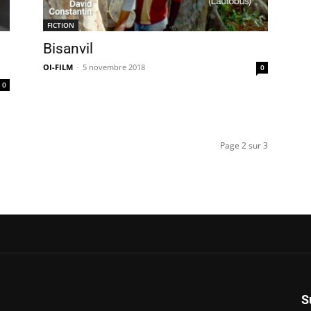
FICTION
Bisanvil
OI-FILM
-
5 novembre 2018
0
0
Page 2 sur 3
S