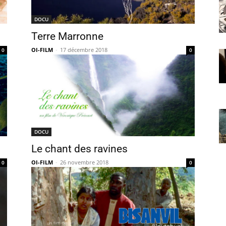
DOCU
Terre Marronne
OI-FILM
-
17 décembre 2018
0
0
DOCU
Le chant des ravines
OI-FILM
-
26 novembre 2018
0
0