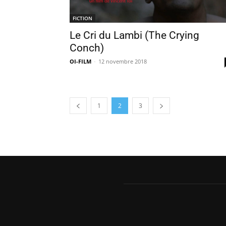
FICTION
Le Cri du Lambi (The Crying
Conch)
OI-FILM
-
12 novembre 2018
1
2
3