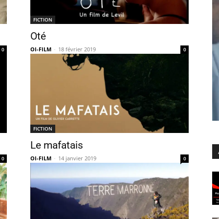
FICTION
Oté
OI-FILM
-
18 février 2019
0
0
FICTION
Le mafatais
OI-FILM
-
14 janvier 2019
0
0