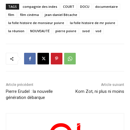
TAGS
compagnie des indes
COURT
DOCU
documentaire
film
film cinéma
jean-daniel Bécache
la folle histoire de monsieur poivre
la folle histoire de mr poivre
la réunion
NOUVEAUTÉ
pierre poivre
svod
vod
Article précédent
Article suivant
Pierre Erudel : la nouvelle
Kom Zot, ni plus ni moins
génération débarque