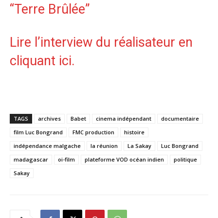
“Terre Brûlée”
Lire l’interview du réalisateur
en
cliquant ici
.
TAGS
archives
Babet
cinema indépendant
documentaire
film Luc Bongrand
FMC production
histoire
indépendance malgache
la réunion
La Sakay
Luc Bongrand
madagascar
oi-film
plateforme VOD océan indien
politique
Sakay