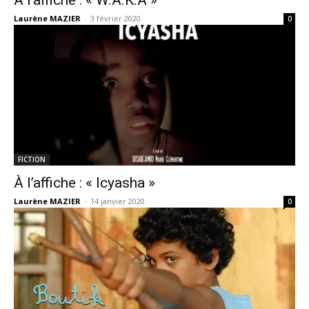
À l’affiche : « W.A.K.A »
Laurène MAZIER
-
3 février 2020
0
FICTION
À l’affiche : « Icyasha »
Laurène MAZIER
-
14 janvier 2020
0