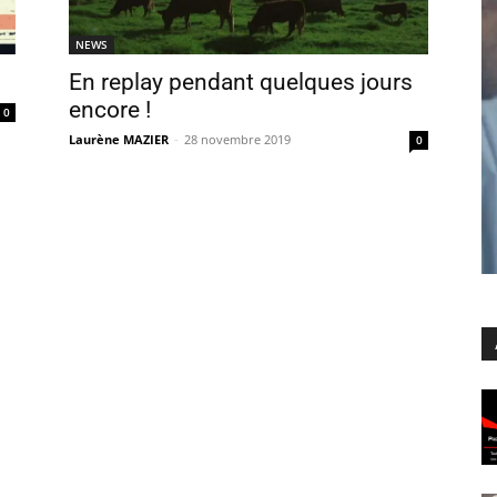
NEWS
En replay pendant quelques jours
encore !
0
Laurène MAZIER
-
28 novembre 2019
0