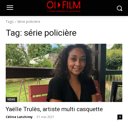
Tags
Série policière
Tag:
série policière
NEWS
Yaëlle Trulès, artiste multi casquette
Céline Latchimy
-
31 mai 2021
0