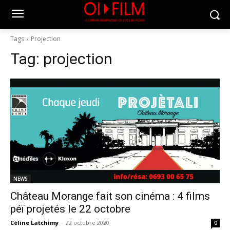
Tags
Projection
Tag:
projection
NEWS
Château Morange fait son cinéma : 4 films
péï projetés le 22 octobre
Céline Latchimy
-
22 octobre 2020
0