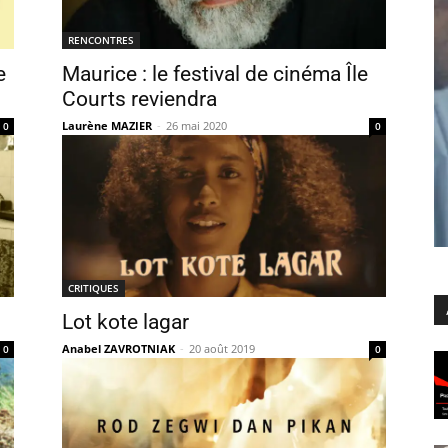
RENCONTRES
e
Maurice : le festival de cinéma Île
Courts reviendra
Laurène MAZIER
-
26 mai 2020
0
0
CRITIQUES
Lot kote lagar
Anabel ZAVROTNIAK
-
20 août 2019
0
0