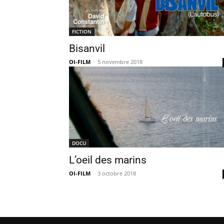
FICTION
Bisanvil
OI-FILM
-
5 novembre 2018
DOCU
L’oeil des marins
OI-FILM
-
3 octobre 2018