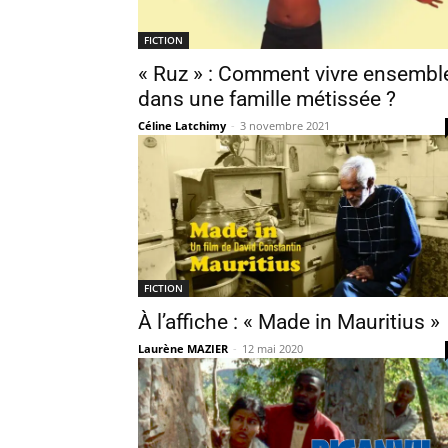
FICTION
« Ruz » : Comment vivre ensembl
dans une famille métissée ?
Céline Latchimy
-
3 novembre 2021
FICTION
À l’affiche : « Made in Mauritius »
Laurène MAZIER
-
12 mai 2020