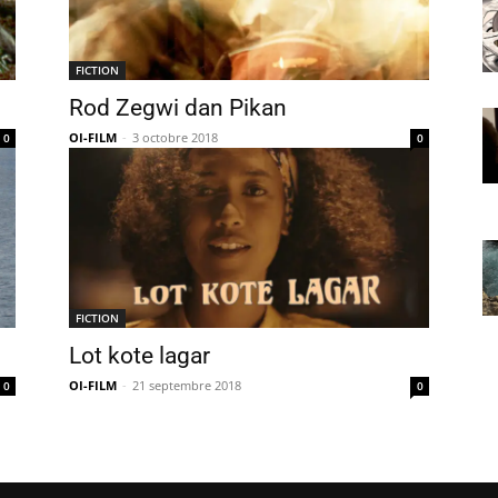
FICTION
Rod Zegwi dan Pikan
OI-FILM
-
3 octobre 2018
0
0
FICTION
Lot kote lagar
OI-FILM
-
21 septembre 2018
0
0