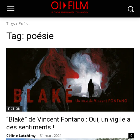
Tags
Poésie
Tag:
poésie
FICTION
“Blaké” de Vincent Fontano : Oui, un vigile a
des sentiments !
Céline Latchimy
-
31 mars 2021
0