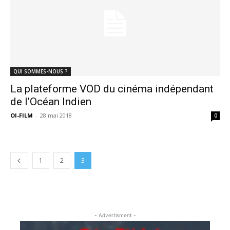
QUI SOMMES-NOUS ?
La plateforme VOD du cinéma indépendant
de l’Océan Indien
OI-FILM
-
28 mai 2018
0
1
2
3
- Advertisment -