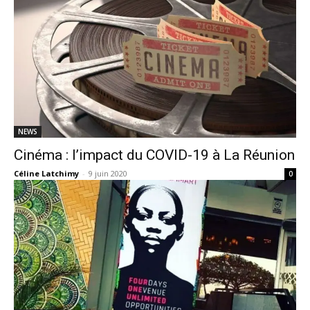
NEWS
Cinéma : l’impact du COVID-19 à La Réunion
Céline Latchimy
-
9 juin 2020
0