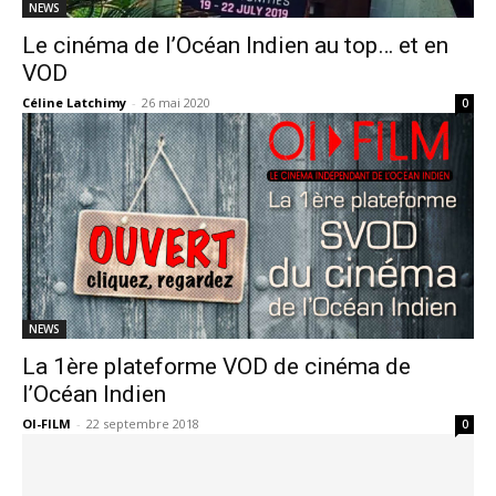
NEWS
Le cinéma de l’Océan Indien au top… et en
VOD
Céline Latchimy
-
26 mai 2020
0
NEWS
La 1ère plateforme VOD de cinéma de
l’Océan Indien
OI-FILM
-
22 septembre 2018
0