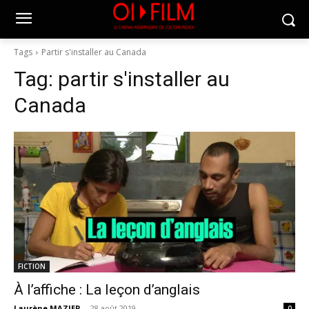
Tags
Partir s'installer au Canada
Tag:
partir s'installer au
Canada
FICTION
À l’affiche : La leçon d’anglais
Laurène MAZIER
-
28 août 2019
0