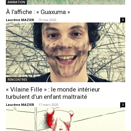
ANIMATION
À l’affiche : « Guaxuma »
Laurène MAZIER
-
19 mai 2020
0
RENCONTRES
« Vilaine Fille » : le monde intérieur
turbulent d’un enfant maltraité
Laurène MAZIER
-
17 mars 2020
0