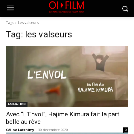
Tags
Les valseurs
Tag:
les valseurs
ANIMATION
Avec “L’Envol”, Hajime Kimura fait la part
belle au rêve
Céline Latchimy
-
30 décembre 2020
0