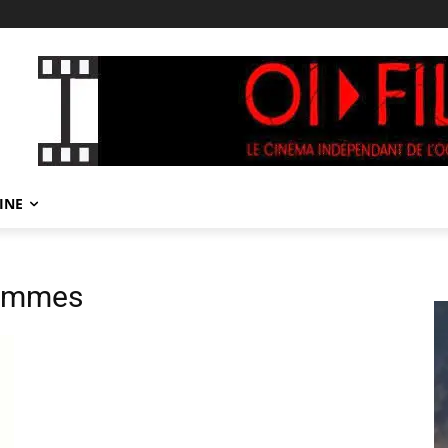
INE
hommes