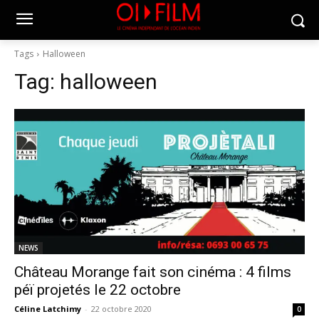
Tags
Halloween
Tag:
halloween
NEWS
Château Morange fait son cinéma : 4 films
péï projetés le 22 octobre
Céline Latchimy
-
22 octobre 2020
0