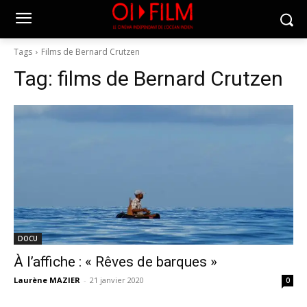
Tags
Films de Bernard Crutzen
Tag:
films de Bernard Crutzen
DOCU
À l’affiche : « Rêves de barques »
Laurène MAZIER
-
21 janvier 2020
0