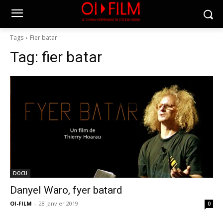
Tags
Fier batar
Tag:
fier batar
DOCU
Danyel Waro, fyer batard
OI-FILM
-
28 janvier 2019
0