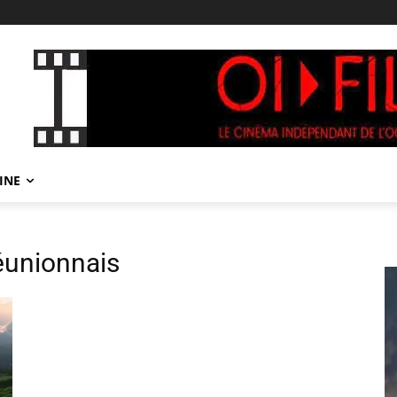
INE
éunionnais