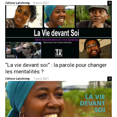
Céline Latchimy
-
8 avril 2021
0
DOCU
“La vie devant soi” : la parole pour changer
les mentalités ?
Céline Latchimy
-
7 avril 2021
0