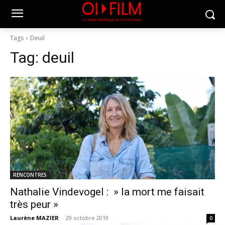
Tags
Deuil
Tag:
deuil
RENCONTRES
Nathalie Vindevogel : » la mort me faisait
très peur »
Laurène MAZIER
-
29 octobre 2019
0