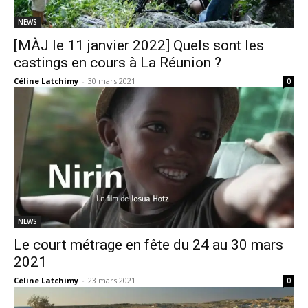
NEWS
[MÀJ le 11 janvier 2022] Quels sont les
castings en cours à La Réunion ?
Céline Latchimy
-
30 mars 2021
0
NEWS
Le court métrage en fête du 24 au 30 mars
2021
Céline Latchimy
-
23 mars 2021
0