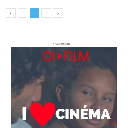
1
2
3
- Advertisment -