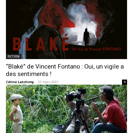
FICTION
“Blaké” de Vincent Fontano : Oui, un vigile a
des sentiments !
Céline Latchimy
-
31 mars 2021
0