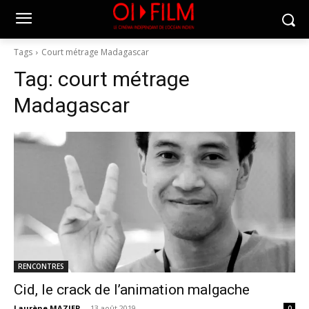
Tags
Court métrage Madagascar
Tag:
court métrage
Madagascar
RENCONTRES
Cid, le crack de l’animation malgache
Laurène MAZIER
-
13 août 2019
0