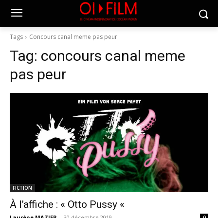
Tags
Concours canal meme pas peur
Tag:
concours canal meme
pas peur
FICTION
À l’affiche : « Otto Pussy «
Laurène MAZIER
-
30 décembre 2019
0