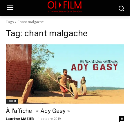
Tags
Chant malgache
Tag:
chant malgache
DOCU
À l’affiche : « Ady Gasy »
Laurène MAZIER
-
1 octobre 2019
0