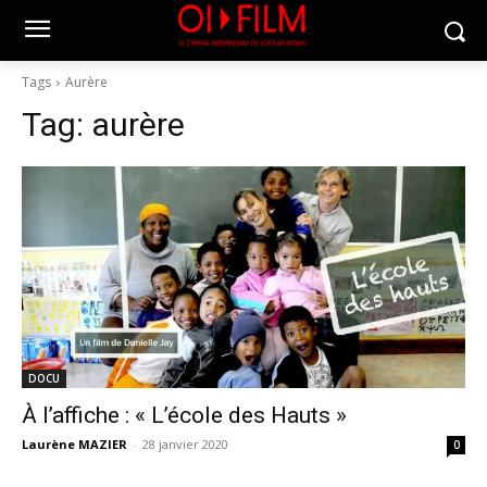
Tags
Aurère
Tag:
aurère
DOCU
À l’affiche : « L’école des Hauts »
Laurène MAZIER
-
28 janvier 2020
0