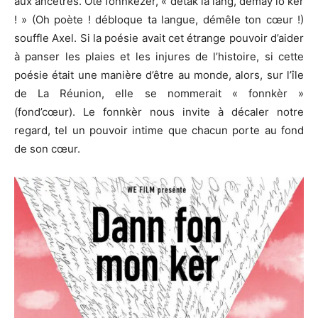
aux ancêtres. Oté fonnkézèr, « detak la lang, demay lo kèr
! » (Oh poète ! débloque ta langue, démêle ton cœur !)
souffle Axel. Si la poésie avait cet étrange pouvoir d’aider
à panser les plaies et les injures de l’histoire, si cette
poésie était une manière d’être au monde, alors, sur l’île
de La Réunion, elle se nommerait « fonnkèr »
(fond’cœur). Le fonnkèr nous invite à décaler notre
regard, tel un pouvoir intime que chacun porte au fond
de son cœur.