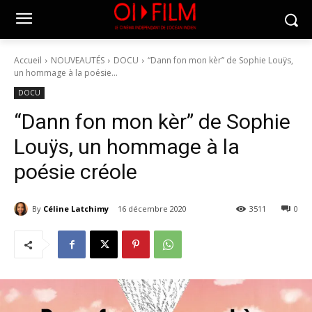
Accueil
NOUVEAUTÉS
DOCU
“Dann fon mon kèr” de Sophie Louÿs,
un hommage à la poésie...
DOCU
“Dann fon mon kèr” de Sophie
Louÿs, un hommage à la
poésie créole
By
Céline Latchimy
16 décembre 2020
3511
0