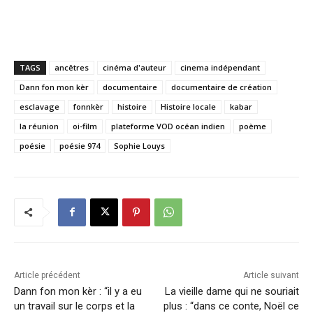
TAGS
ancêtres
cinéma d'auteur
cinema indépendant
Dann fon mon kèr
documentaire
documentaire de création
esclavage
fonnkèr
histoire
Histoire locale
kabar
la réunion
oi-film
plateforme VOD océan indien
poème
poésie
poésie 974
Sophie Louys
Article précédent
Article suivant
Dann fon mon kèr : “il y a eu
La vieille dame qui ne souriait
un travail sur le corps et la
plus : “dans ce conte, Noël ce