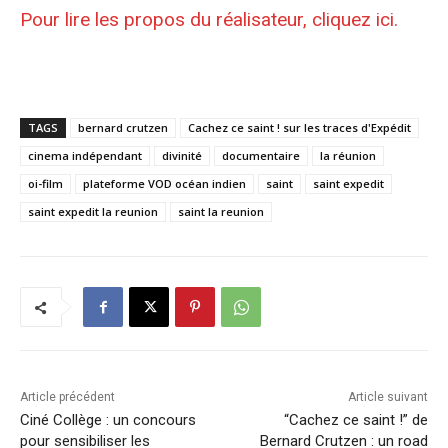
Pour lire
les propos du réalisateur, cliquez ici
.
TAGS
bernard crutzen
Cachez ce saint ! sur les traces d'Expédit
cinema indépendant
divinité
documentaire
la réunion
oi-film
plateforme VOD océan indien
saint
saint expedit
saint expedit la reunion
saint la reunion
Article précédent
Article suivant
Ciné Collège : un concours
“Cachez ce saint !” de
pour sensibiliser les
Bernard Crutzen : un road